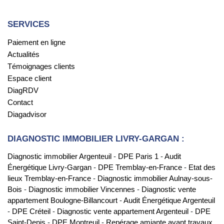
SERVICES
Paiement en ligne
Actualités
Témoignages clients
Espace client
DiagRDV
Contact
Diagadvisor
DIAGNOSTIC IMMOBILIER LIVRY-GARGAN :
Diagnostic immobilier Argenteuil
-
DPE Paris 1
-
Audit
Énergétique Livry-Gargan
-
DPE Tremblay-en-France
-
Etat des
lieux Tremblay-en-France
-
Diagnostic immobilier Aulnay-sous-
Bois
-
Diagnostic immobilier Vincennes
-
Diagnostic vente
appartement Boulogne-Billancourt
-
Audit Énergétique Argenteuil
-
DPE Créteil
-
Diagnostic vente appartement Argenteuil
-
DPE
Saint-Denis
-
DPE Montreuil
-
Repérage amiante avant travaux