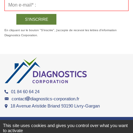
En cliquant sur le bouton "S'inscrire", j'accepte de recevoir les lettres d'information
Diagnostics Corporation.
01 84 60 64 24
contact
diagnostics-corporation.fr
18 Avenue Aristide Briand 93190 Livry-Gargan
©DIAGNOSTICS CORPORATION
-
Diagnostic immobilier Livry Gargan
This site uses cookies and gives you control over what you want
to activate
- RCS. 894 840 081 -
Mentions légales
-
CGV